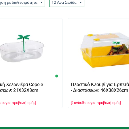
ηση με διαθεσιμότητα
12 Ανα Σελίδα
κή Χελωνιέρα Copele -
Πλαστικό Κλουβί για Ερπετά
άσεων: 21X32X8cm
- Διαστάσεων: 46X38X26cm
ίτε για προβολή τιμής]
[Συνδεθείτε για προβολή τιμής]