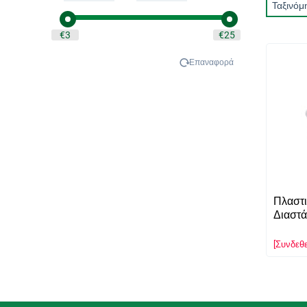
Ταξινόμ
‎€
3
‎€
25
Επαναφορά
Πλαστι
Διαστ
[Συνδεθε