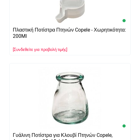
Πλαστική Ποτίστρα Πτηνών Copele - Χωρητικότητα:
200Ml
[Συνδεθείτε για προβολή τιμής]
Γυάλινη Ποτίστρα για Κλουβί Πτηνών Copele,