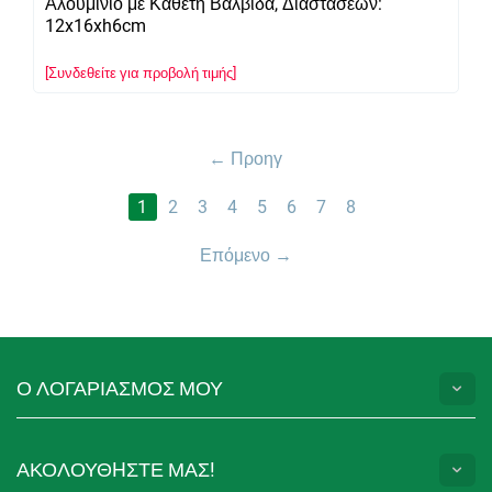
Αλουμίνιο με Κάθετη Βαλβίδα, Διαστάσεων:
12x16xh6cm
[Συνδεθείτε για προβολή τιμής]
Προηγ
1
2
3
4
5
6
7
8
Επόμενο
Ο ΛΟΓΑΡΙΑΣΜΟΣ ΜΟΥ
ΑΚΟΛΟΥΘHΣΤΕ ΜΑΣ!